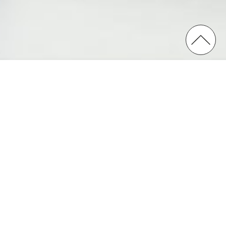
Roll’up
salon
Format
standard